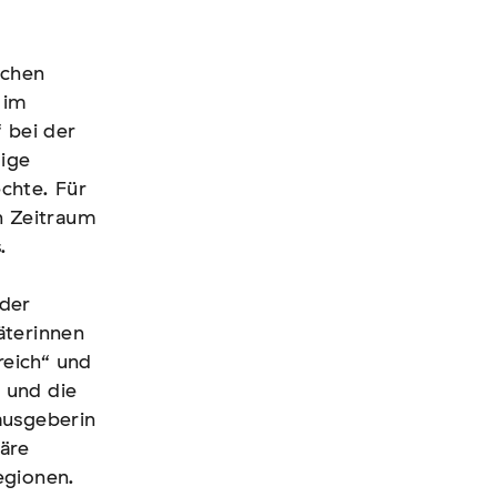
schen
schen
 im
 im
 bei der
 bei der
gige
gige
chte. Für
chte. Für
n Zeitraum
n Zeitraum
.
.
 der
 der
äterinnen
äterinnen
reich“ und
reich“ und
 und die
 und die
ausgeberin
ausgeberin
äre
äre
egionen.
egionen.