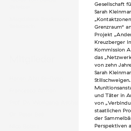
Gesellschaft fü
Gesellschaft fü
Beisitzer
Sarah Kleinman
Sarah Kleinman
Magdalena Freckmann
„Kontaktzonen.
„Kontaktzonen.
Beisitzerin
Grenzraum“ am 
Grenzraum“ am 
Projekt „Ander
Projekt „Ander
Kreuzberger I
Kreuzberger I
Kommission An
Kommission An
Mitglieder
das „Netzwerk
das „Netzwerk
von zehn Jahre
von zehn Jahre
Sarah Kleinman
Sarah Kleinman
Hanan Abu El-Gyab
Stillschweigen
Stillschweigen
Munitionsansta
Munitionsansta
Francesco Arman
und Täter in A
und Täter in A
Prof. Dr. Wolfgang Aschauer
von „Verbindu
von „Verbindu
staatlichen P
staatlichen P
Dr. Peter Bell
der Sammelbän
der Sammelbän
Perspektiven 
Perspektiven 
Nico Bobka