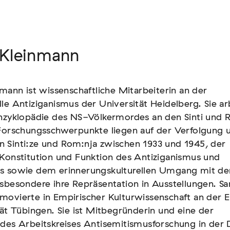
 Kleinmann
 Kleinmann
nmann ist wissenschaftliche Mitarbeiterin an der
nmann ist wissenschaftliche Mitarbeiterin an der
le Antiziganismus der Universität Heidelberg. Sie ar
le Antiziganismus der Universität Heidelberg. Sie ar
Enzyklopädie des NS-Völkermordes an den Sinti und 
Enzyklopädie des NS-Völkermordes an den Sinti und 
 Forschungsschwerpunkte liegen auf der Verfolgung 
 Forschungsschwerpunkte liegen auf der Verfolgung 
 Sinti:ze und Rom:nja zwischen 1933 und 1945, der
 Sinti:ze und Rom:nja zwischen 1933 und 1945, der
Konstitution und Funktion des Antiziganismus und
Konstitution und Funktion des Antiziganismus und
s sowie dem erinnerungskulturellen Umgang mit d
s sowie dem erinnerungskulturellen Umgang mit d
sbesondere ihre Repräsentation in Ausstellungen. Sa
sbesondere ihre Repräsentation in Ausstellungen. Sa
movierte in Empirischer Kulturwissenschaft an der 
movierte in Empirischer Kulturwissenschaft an der 
tät Tübingen. Sie ist Mitbegründerin und eine der
tät Tübingen. Sie ist Mitbegründerin und eine der
 des Arbeitskreises Antisemitismusforschung in der
 des Arbeitskreises Antisemitismusforschung in der