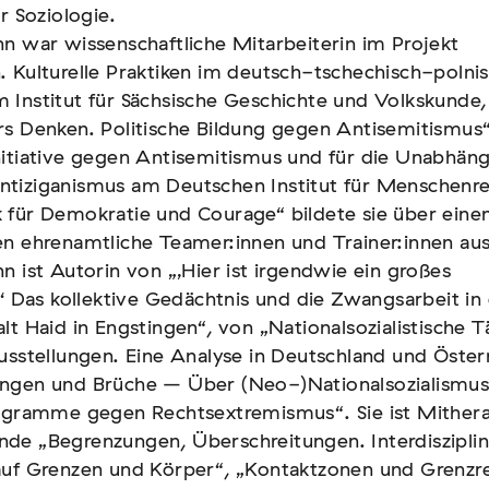
r Soziologie.
r Soziologie.
n war wissenschaftliche Mitarbeiterin im Projekt
n war wissenschaftliche Mitarbeiterin im Projekt
 Kulturelle Praktiken im deutsch-tschechisch-polni
 Kulturelle Praktiken im deutsch-tschechisch-polni
Institut für Sächsische Geschichte und Volkskunde,
Institut für Sächsische Geschichte und Volkskunde,
s Denken. Politische Bildung gegen Antisemitismus“
s Denken. Politische Bildung gegen Antisemitismus“
nitiative gegen Antisemitismus und für die Unabhän
nitiative gegen Antisemitismus und für die Unabhän
tiziganismus am Deutschen Institut für Menschenre
tiziganismus am Deutschen Institut für Menschenre
 für Demokratie und Courage“ bildete sie über eine
 für Demokratie und Courage“ bildete sie über eine
n ehrenamtliche Teamer:innen und Trainer:innen aus
n ehrenamtliche Teamer:innen und Trainer:innen aus
n ist Autorin von „‚Hier ist irgendwie ein großes
n ist Autorin von „‚Hier ist irgendwie ein großes
.‘ Das kollektive Gedächtnis und die Zwangsarbeit in
.‘ Das kollektive Gedächtnis und die Zwangsarbeit in
lt Haid in Engstingen“, von „Nationalsozialistische T
lt Haid in Engstingen“, von „Nationalsozialistische T
usstellungen. Eine Analyse in Deutschland und Öster
usstellungen. Eine Analyse in Deutschland und Öster
ngen und Brüche – Über (Neo-)Nationalsozialismus
ngen und Brüche – Über (Neo-)Nationalsozialismus
rogramme gegen Rechtsextremismus“. Sie ist Mither
rogramme gegen Rechtsextremismus“. Sie ist Mither
de „Begrenzungen, Überschreitungen. Interdisziplin
de „Begrenzungen, Überschreitungen. Interdisziplin
auf Grenzen und Körper“, „Kontaktzonen und Grenzr
auf Grenzen und Körper“, „Kontaktzonen und Grenzr