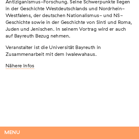
Antiziganismus-Forschung. Seine Schwerpunkte liegen
in der Geschichte Westdeutschlands und Nordrhein-
Westfalens, der deutschen Nationalismus- und NS-
Geschichte sowie in der Geschichte von Sinti und Roma,
Tag der Menschlichkeit Verband Deutscher
Juden und Jenischen. In seinem Vortrag wird er auch
Sinti und Roma, Landesverband Rheinland-
auf Bayreuth Bezug nehmen.
Pfalz nimmt teil
Veranstalter ist die Universität Bayreuth in
Extern
Zusammenarbeit mit dem Iwalewahaus.
22. August 2026
Landau in der Pfalz
Nähere Infos
Vom Vorurteil zur Gewalt: Politische und
soziale Feindbilder in Geschichte und
Gegenwart
Extern
15. September 2026
Dortmund
MENU