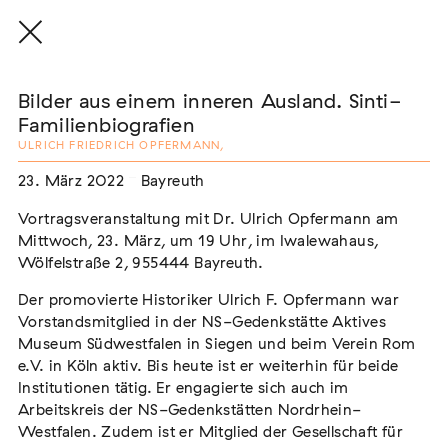
Bilder aus einem inneren Ausland. Sinti-
Familienbiografien
ULRICH FRIEDRICH OPFERMANN
,
THE THREAD THAT HOLDS / DER FADEN,
23. März 2022
Bayreuth
DER HÄLT
Vortragsveranstaltung mit Dr. Ulrich Opfermann am
Extern
Mittwoch, 23. März, um 19 Uhr, im Iwalewahaus,
22. Juli 2026 - 04. Oktober 2026
Augsburg
Wölfelstraße 2, 955444 Bayreuth.
Der promovierte Historiker Ulrich F. Opfermann war
Vorstandsmitglied in der NS-Gedenkstätte Aktives
Museum Südwestfalen in Siegen und beim Verein Rom
Der Weg der Sinti und Roma
e.V. in Köln aktiv. Bis heute ist er weiterhin für beide
Extern
Institutionen tätig. Er engagierte sich auch im
Arbeitskreis der NS-Gedenkstätten Nordrhein-
02. August 2026 - 16. August 2026
Darmstadt
Westfalen. Zudem ist er Mitglied der Gesellschaft für