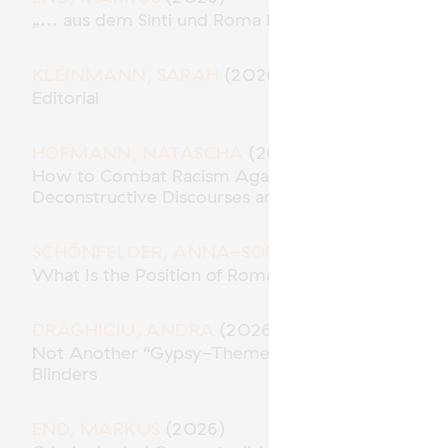
„... aus dem Sinti und Roma Milieu“ – Polizeiliche
KLEINMANN, SARAH
(2026)
Editorial
HOFMANN, NATASCHA
(2026)
How to Combat Racism Against Roma* in the Role 
Deconstructive Discourses and Methodological Res
SCHÖNFELDER, ANNA-SOPHIE
(2026)
What Is the Position of Roma in “Racial Capitalism
DRĂGHICIU, ANDRA
(2026)
Not Another “Gypsy-Themed” Movie? Traces of A
Blinders
END, MARKUS
(2026)