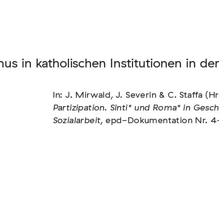
nen unserer Mitglieder
us in katholischen Institutionen in de
In: J. Mirwald, J. Severin & C. Staffa (Hr
us: die Berichterstattung zur sogenannten
Partizipation. Sinti* und Roma* in Gesc
Sozialarbeit
, epd-Dokumentation Nr. 4
text von EU-Migration [In Vorbereitung]