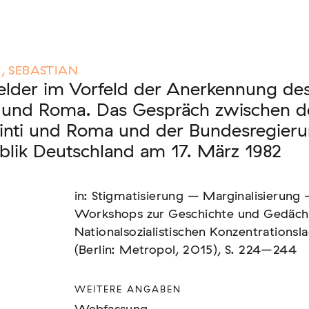
nen unserer Mitglieder
, SEBASTIAN
lder im Vorfeld der Anerkennung de
i und Roma. Das Gespräch zwischen d
inti und Roma und der Bundesregieru
us: die Berichterstattung zur sogenannten
lik Deutschland am 17. März 1982
in: Stigmatisierung – Marginalisierung 
Workshops zur Geschichte und Gedächt
text von EU-Migration [In Vorbereitung]
Nationalsozialistischen Konzentrationsl
(Berlin: Metropol, 2015), S. 224–244
WEITERE ANGABEN