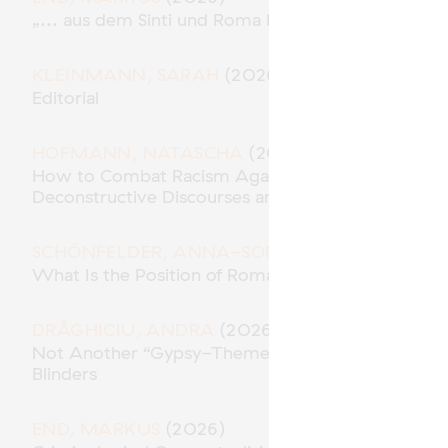
„... aus dem Sinti und Roma Milieu“ – Polizeiliche
KLEINMANN, SARAH
(2026)
Editorial
HOFMANN, NATASCHA
(2026)
How to Combat Racism Against Roma* in the Role 
Deconstructive Discourses and Methodological Res
SCHÖNFELDER, ANNA-SOPHIE
(2026)
What Is the Position of Roma in “Racial Capitalism
DRĂGHICIU, ANDRA
(2026)
Not Another “Gypsy-Themed” Movie? Traces of A
Blinders
END, MARKUS
(2026)