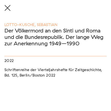
LOTTO-KUSCHE, SEBASTIAN
Der Völkermord an den Sinti und Roma
und die Bundesrepublik. Der lange Weg
Eine Auswahl der Publikationen
zur Anerkennung 1949–1990
unserer Mitglieder
2022
END, MARKUS
(2026)
Schriftenreihe der Vierteljahrshefte für Zeitgeschichte,
Etablierte Mechanismen des medialen Antiziganismus: die
Berichterstattung zur sogenannten "Armutszuwanderung"
Bd. 125, Berlin/Boston 2022
[In Vorbereitung]
NEUBURGER, TOBIAS (HRSG.)
(2026)
Institutioneller Antiziganismus. Rassismus im Kontext von
EU-Migration [In Vorbereitung]