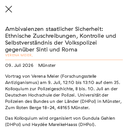
Ambivalenzen staatlicher Sicherheit:
Ethnische Zuschreibungen, Kontrolle und
Selbstverständnis der Volkspolizei
gegenüber Sinti und Roma
THE THREAD THAT HOLDS / DER FADEN,
VERENA MEIER
,
DER HÄLT
Extern
09. Juli 2026
Münster
22. Juli 2026 - 04. Oktober 2026
Augsburg
Vortrag von Verena Meier (Forschungsstelle
Antiziganismus) am 9. Juli, 12:10 bis 13:10 auf dem 35.
Kolloquium zur Polizeigeschichte, 8 bis. 10. Juli an der
Deutschen Hochschule der Polizei. Universität der
Polizeien des Bundes un der Länder (DHPol) in Münster,
Der Weg der Sinti und Roma
Zum Roten Berge 18-24, 48165 Münster.
Extern
Das Kolloquium wird organisiert von Gundula Gahlen
02. August 2026 - 16. August 2026
Darmstadt
(DHPol) und Haydée MareikeHaass (DHPol).