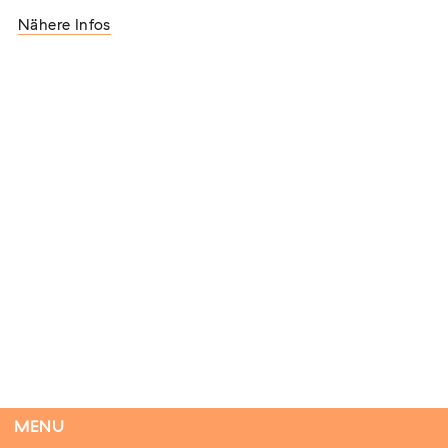
Nähere Infos
Flucht – Internierung – Deportation –
Vernichtung
Extern
07. August 2026
Darmstadt
Tag der Menschlichkeit Verband Deutscher
Sinti und Roma, Landesverband Rheinland-
Pfalz nimmt teil
Extern
22. August 2026
Landau in der Pfalz
MENU