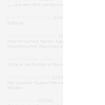
„... aus dem Sinti und Roma Milieu“ – Polizeiliche
KLEINMANN, SARAH
(2026)
Editorial
HOFMANN, NATASCHA
(2026)
How to Combat Racism Against Roma* in the Role 
Deconstructive Discourses and Methodological Res
SCHÖNFELDER, ANNA-SOPHIE
(2026)
What Is the Position of Roma in “Racial Capitalism
DRĂGHICIU, ANDRA
(2026)
Not Another “Gypsy-Themed” Movie? Traces of A
Blinders
END, MARKUS
(2026)