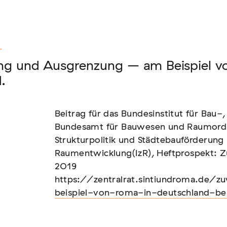
nen unserer Mitglieder
T
g und Ausgrenzung – am Beispiel v
.
us: die Berichterstattung zur sogenannten
Beitrag für das Bundesinstitut für Bau
Bundesamt für Bauwesen und Raumordnu
Strukturpolitik und Städtebauförderung
Raumentwicklung(IzR), Heftprospekt:
text von EU-Migration [In Vorbereitung]
2019
https://zentralrat.sintiundroma.de
beispiel-von-roma-in-deutschland-be