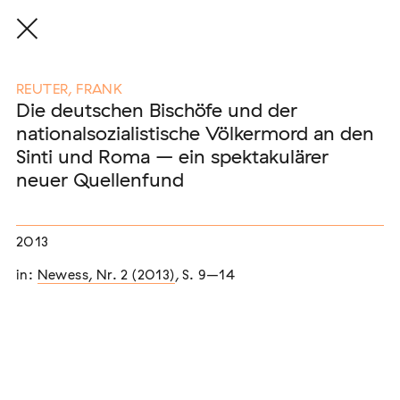
REUTER, FRANK
Die deutschen Bischöfe und der
nationalsozialistische Völkermord an den
Eine Auswahl der Publikationen
Sinti und Roma – ein spektakulärer
unserer Mitglieder
neuer Quellenfund
END, MARKUS
(2026)
2013
Etablierte Mechanismen des medialen Antiziganismus: die
Berichterstattung zur sogenannten "Armutszuwanderung"
in:
Newess, Nr. 2 (2013)
, S. 9–14
[In Vorbereitung]
NEUBURGER, TOBIAS (HRSG.)
(2026)
Institutioneller Antiziganismus. Rassismus im Kontext von
EU-Migration [In Vorbereitung]