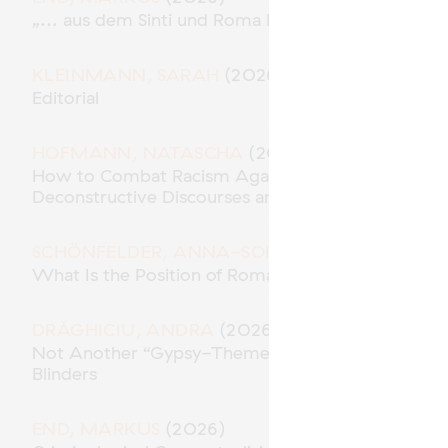
„... aus dem Sinti und Roma Milieu“ – Polizeiliche
KLEINMANN, SARAH
(2026)
Editorial
HOFMANN, NATASCHA
(2026)
How to Combat Racism Against Roma* in the Role 
Deconstructive Discourses and Methodological Res
SCHÖNFELDER, ANNA-SOPHIE
(2026)
What Is the Position of Roma in “Racial Capitalism
DRĂGHICIU, ANDRA
(2026)
Not Another “Gypsy-Themed” Movie? Traces of A
Blinders
END, MARKUS
(2026)