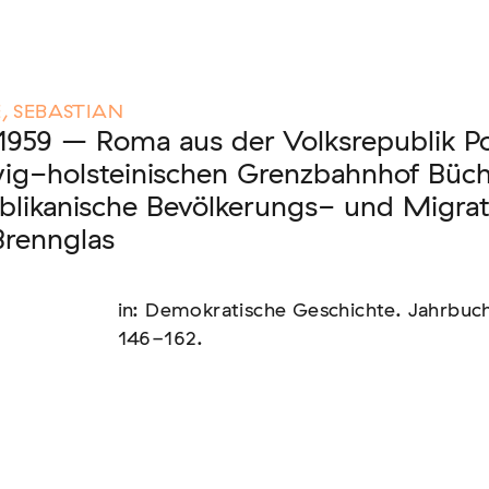
nen unserer Mitglieder
, SEBASTIAN
 1959 – Roma aus der Volksrepublik Po
ig-holsteinischen Grenzbahnhof Büc
likanische Bevölkerungs- und Migrati
us: die Berichterstattung zur sogenannten
Brennglas
in: Demokratische Geschichte. Jahrbuch
146-162.
text von EU-Migration [In Vorbereitung]