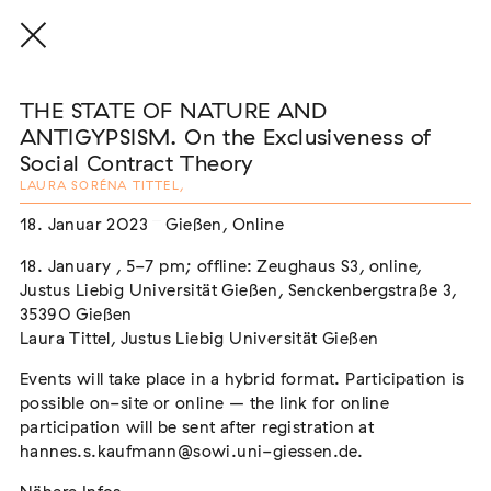
THE STATE OF NATURE AND
ANTIGYPSISM. On the Exclusiveness of
Social Contract Theory
LAURA SORÉNA TITTEL
,
THE THREAD THAT HOLDS / DER FADEN,
DER HÄLT
18. Januar 2023
Gießen, Online
Extern
18. January , 5-7 pm; offline: Zeughaus S3, online,
22. Juli 2026 - 04. Oktober 2026
Augsburg
Justus Liebig Universität Gießen, Senckenbergstraße 3,
35390 Gießen
Laura Tittel, Justus Liebig Universität Gießen
Events will take place in a hybrid format. Participation is
Der Weg der Sinti und Roma
possible on-site or online – the link for online
Extern
participation will be sent after registration at
hannes.s.kaufmann@sowi.uni-giessen.de.
02. August 2026 - 16. August 2026
Darmstadt