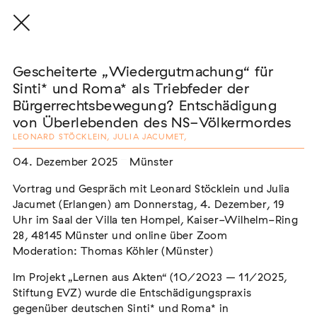
Gescheiterte „Wiedergutmachung“ für
Sinti* und Roma* als Triebfeder der
Bürgerrechtsbewegung? Entschädigung
von Überlebenden des NS-Völkermordes
THE THREAD THAT HOLDS / DER FADEN,
LEONARD STÖCKLEIN
,
JULIA JACUMET
,
DER HÄLT
Extern
04. Dezember 2025
Münster
22. Juli 2026 - 04. Oktober 2026
Augsburg
Vortrag und Gespräch mit Leonard Stöcklein und Julia
Jacumet (Erlangen) am Donnerstag, 4. Dezember, 19
Uhr im Saal der Villa ten Hompel, Kaiser-Wilhelm-Ring
28, 48145 Münster und online über Zoom
Moderation: Thomas Köhler (Münster)
Der Weg der Sinti und Roma
Extern
Im Projekt „Lernen aus Akten“ (10/2023 – 11/2025,
Stiftung EVZ) wurde die Entschädigungspraxis
02. August 2026 - 16. August 2026
Darmstadt
gegenüber deutschen Sinti* und Roma* in