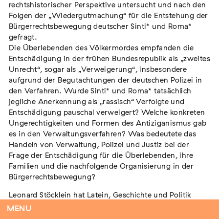
rechtshistorischer Perspektive untersucht und nach den
Folgen der „Wiedergutmachung“ für die Entstehung der
Bürgerrechtsbewegung deutscher Sinti* und Roma*
gefragt.
Flucht – Internierung – Deportation –
Die Überlebenden des Völkermordes empfanden die
Vernichtung
Entschädigung in der frühen Bundesrepublik als „zweites
Extern
Unrecht“, sogar als „Verweigerung“, insbesondere
aufgrund der Begutachtungen der deutschen Polizei in
07. August 2026
Darmstadt
den Verfahren. Wurde Sinti* und Roma* tatsächlich
jegliche Anerkennung als „rassisch“ Verfolgte und
Entschädigung pauschal verweigert? Welche konkreten
Ungerechtigkeiten und Formen des Antiziganismus gab
es in den Verwaltungsverfahren? Was bedeutete das
Tag der Menschlichkeit Verband Deutscher
Handeln von Verwaltung, Polizei und Justiz bei der
Sinti und Roma, Landesverband Rheinland-
Frage der Entschädigung für die Überlebenden, ihre
Pfalz nimmt teil
Familien und die nachfolgende Organisierung in der
Extern
Bürgerrechtsbewegung?
22. August 2026
Landau in der Pfalz
Leonard Stöcklein hat Latein, Geschichte und Politik
studiert und ist seit 2022 wissenschaftlicher Mitarbeiter
MENU
am Lehrstuhl für Didaktik der Geschichte der Friedrich-