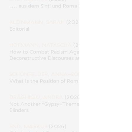
„... aus dem Sinti und Roma Milieu“ – Polizeiliche
KLEINMANN, SARAH
(2026)
Editorial
HOFMANN, NATASCHA
(2026)
How to Combat Racism Against Roma* in the Role 
Deconstructive Discourses and Methodological Res
SCHÖNFELDER, ANNA-SOPHIE
(2026)
What Is the Position of Roma in “Racial Capitalism
DRĂGHICIU, ANDRA
(2026)
Not Another “Gypsy-Themed” Movie? Traces of A
Blinders
END, MARKUS
(2026)