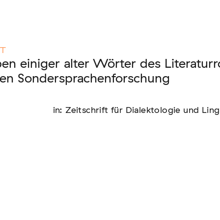
nen unserer Mitglieder
KT
en einiger alter Wörter des Literaturr
en Sondersprachenforschung
us: die Berichterstattung zur sogenannten
in: Zeitschrift für Dialektologie und Lin
text von EU-Migration [In Vorbereitung]