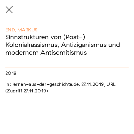
END, MARKUS
Sinnstrukturen von (Post-)
Kolonialrassismus, Antiziganismus und
Eine Auswahl der Publikationen
modernem Antisemitismus
unserer Mitglieder
2019
END, MARKUS
(2026)
in: lernen-aus-der-geschichte.de, 27.11.2019,
URL
Etablierte Mechanismen des medialen Antiziganismus: die
Berichterstattung zur sogenannten "Armutszuwanderung"
(Zugriff 27.11.2019)
[In Vorbereitung]
NEUBURGER, TOBIAS (HRSG.)
(2026)
Institutioneller Antiziganismus. Rassismus im Kontext von
EU-Migration [In Vorbereitung]