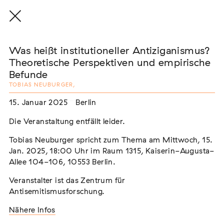
Was heißt institutioneller Antiziganismus?
Theoretische Perspektiven und empirische
Befunde
TOBIAS NEUBURGER
,
THE THREAD THAT HOLDS / DER FADEN,
DER HÄLT
15. Januar 2025
Berlin
Extern
Die Veranstaltung entfällt leider.
22. Juli 2026 - 04. Oktober 2026
Augsburg
Tobias Neuburger spricht zum Thema am Mittwoch, 15.
Jan. 2025, 18:00 Uhr im Raum 1315, Kaiserin-Augusta-
Allee 104-106, 10553 Berlin.
Veranstalter ist das Zentrum für
Der Weg der Sinti und Roma
Antisemitismusforschung.
Extern
Nähere Infos
02. August 2026 - 16. August 2026
Darmstadt