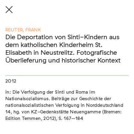
REUTER, FRANK
Die Deportation von Sinti-Kindern aus
dem katholischen Kinderheim St.
Eine Auswahl der Publikationen
Elisabeth in Neustrelitz. Fotografische
unserer Mitglieder
Überlieferung und historischer Kontext
END, MARKUS
(2026)
2012
Etablierte Mechanismen des medialen Antiziganismus: die
Berichterstattung zur sogenannten "Armutszuwanderung"
in: Die Verfolgung der Sinti und Roma im
[In Vorbereitung]
Nationalsozialismus. Beiträge zur Geschichte der
nationalsozialistischen Verfolgung in Norddeutschland
NEUBURGER, TOBIAS (HRSG.)
(2026)
14, hg. von KZ-Gedenkstätte Neuengamme (Bremen:
Institutioneller Antiziganismus. Rassismus im Kontext von
Edition Temmen, 2012), S. 167–184
EU-Migration [In Vorbereitung]