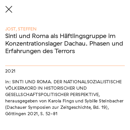
JOST, STEFFEN
Sinti und Roma als Häftlingsgruppe im
Konzentrationslager Dachau. Phasen und
Eine Auswahl der Publikationen
Erfahrungen des Terrors
unserer Mitglieder
2021
END, MARKUS
(2026)
in: SINTI UND ROMA. DER NATIONALSOZIALISTISCHE
Etablierte Mechanismen des medialen Antiziganismus: die
Berichterstattung zur sogenannten "Armutszuwanderung"
VÖLKERMORD IN HISTORISCHER UND
[In Vorbereitung]
GESELLSCHAFTSPOLITISCHER PERSPEKTIVE,
herausgegeben von Karola Fings und Sybille Steinbacher
NEUBURGER, TOBIAS (HRSG.)
(2026)
(Dachauer Symposien zur Zeitgeschichte, Bd. 19),
Institutioneller Antiziganismus. Rassismus im Kontext von
Göttingen 2021, S. 52-81
EU-Migration [In Vorbereitung]