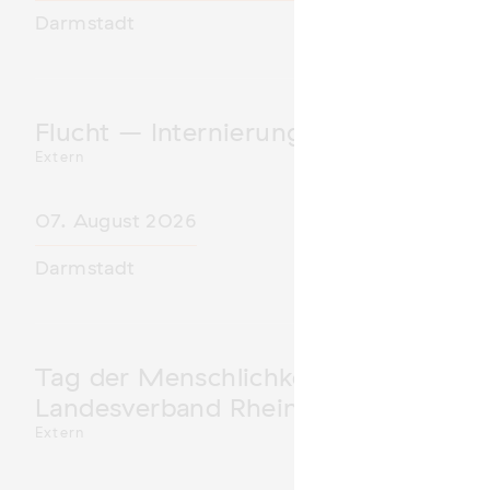
Darmstadt
Flucht – Internierung – Deportatio
Extern
07. August 2026
Darmstadt
Tag der Menschlichkeit Verband Deu
Landesverband Rheinland-Pfalz nimm
Extern