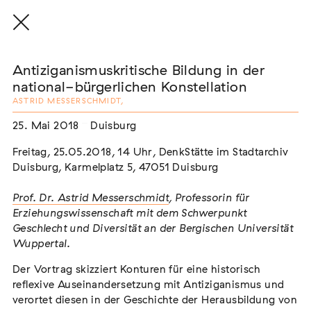
Antiziganismuskritische Bildung in der
national-bürgerlichen Konstellation
ASTRID MESSERSCHMIDT
,
THE THREAD THAT HOLDS / DER FADEN,
25. Mai 2018
Duisburg
DER HÄLT
Freitag, 25.05.2018, 14 Uhr, DenkStätte im Stadtarchiv
Extern
Duisburg, Karmelplatz 5, 47051 Duisburg
22. Juli 2026 - 04. Oktober 2026
Augsburg
Prof. Dr. Astrid Messerschmidt
, Professorin für
Erziehungswissenschaft mit dem Schwerpunkt
Geschlecht und Diversität an der Bergischen Universität
Wuppertal.
Der Weg der Sinti und Roma
Extern
Der Vortrag skizziert Konturen für eine historisch
reflexive Auseinandersetzung mit Antiziganismus und
02. August 2026 - 16. August 2026
Darmstadt
verortet diesen in der Geschichte der Herausbildung von