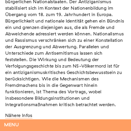
bürgerlichen Nationalstaaten. Der Antiziganismus
stabilisiert sich im Kontext der Nationenbildung im
Übergang vom 18. zum 19. Jahrhundert in Europa.
Bürgerlichkeit und nationale Identität gehen ein Bündnis
Flucht – Internierung – Deportation –
ein und grenzen diejenigen aus, die als Fremde und
Vernichtung
Abweichende adressiert werden können. Nationalismus
Extern
und Rassismus verschränken sich zu einer Konstellation
der Ausgrenzung und Abwertung. Parallelen und
07. August 2026
Darmstadt
Unterschiede zum Antisemitismus lassen sich
feststellen. Die Wirkung und Bedeutung der
Verfolgungsgeschichte bis zum NS-Völkermord ist für
ein antiziganismuskritisches Geschichtsbewusstsein zu
berücksichtigen. Wie die Mechanismen des
Antiziganismus in Relation zu Rassismus
Fremdmachens bis in die Gegenwart hinein
und Antisemitismus
funktionieren, ist Thema des Vortrags, wobei
Extern
MARKUS END
insbesondere Bildungsinstitutionen und
04. September 2026
Aachen
Integrationsmaßnahmen kritisch betrachtet werden.
Nähere Infos
MENU