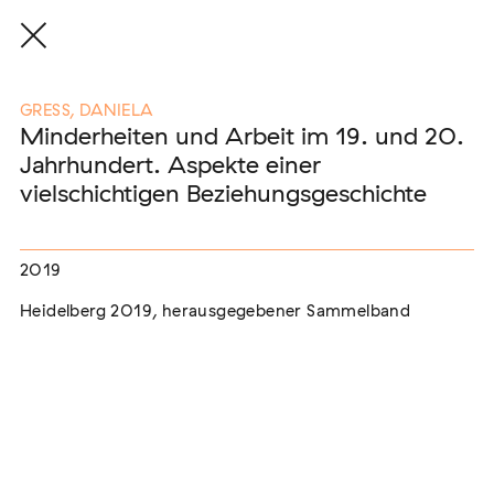
GRESS, DANIELA
Minderheiten und Arbeit im 19. und 20.
Jahrhundert. Aspekte einer
Eine Auswahl der Publikationen
vielschichtigen Beziehungsgeschichte
unserer Mitglieder
2019
END, MARKUS
(2026)
Heidelberg 2019, herausgegebener Sammelband
Etablierte Mechanismen des medialen Antiziganismus: die
Berichterstattung zur sogenannten "Armutszuwanderung"
[In Vorbereitung]
NEUBURGER, TOBIAS (HRSG.)
(2026)
Institutioneller Antiziganismus. Rassismus im Kontext von
EU-Migration [In Vorbereitung]