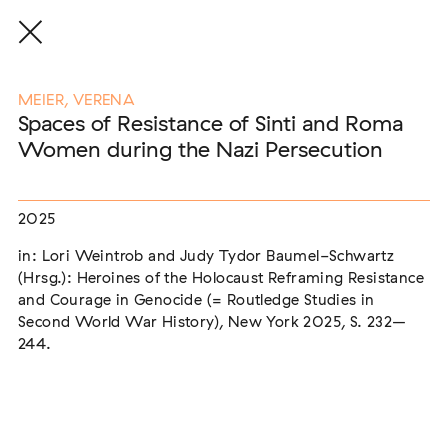
MEIER, VERENA
Spaces of Resistance of Sinti and Roma
Women during the Nazi Persecution
Eine Auswahl der Publikationen
unserer Mitglieder
2025
in: Lori Weintrob and Judy Tydor Baumel-Schwartz
END, MARKUS
(2026)
(Hrsg.): Heroines of the Holocaust Reframing Resistance
Etablierte Mechanismen des medialen Antiziganismus: die
and Courage in Genocide (= Routledge Studies in
Berichterstattung zur sogenannten "Armutszuwanderung"
[In Vorbereitung]
Second World War History), New York 2025, S. 232–
244.
NEUBURGER, TOBIAS (HRSG.)
(2026)
Institutioneller Antiziganismus. Rassismus im Kontext von
EU-Migration [In Vorbereitung]