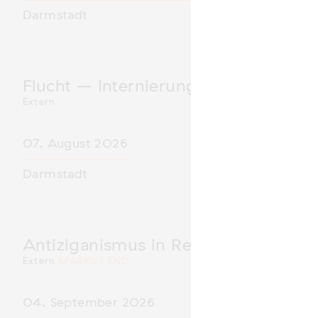
Darmstadt
Flucht – Internierung – Deportatio
Extern
07. August 2026
Darmstadt
Antiziganismus in Relation zu Rass
Extern
MARKUS END
04. September 2026