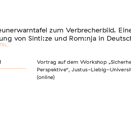
Seminar
unerwarntafel zum Verbrecherbild. Eine 
FADEN, DER HÄLT
rung von Sinti:ze und Rom:nja in Deutsc
TEL
,
1
Vortrag auf dem Workshop „Sicherheit
Perspektive“, Justus-Liebig-Universi
(online)