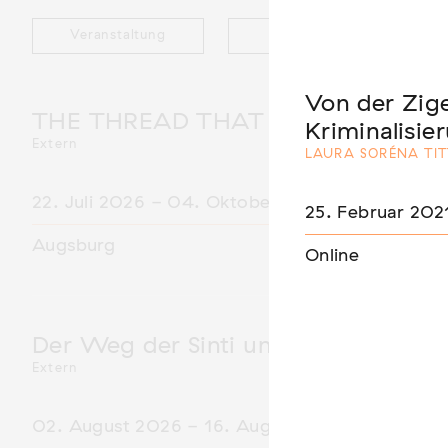
Veranstaltung
Ausstellung
Von der Zige
THE THREAD THAT HOLDS / DER 
Kriminalisie
Extern
LAURA SORÉNA TIT
22. Juli 2026 - 04. Oktober 2026
25. Februar 202
Augsburg
Online
Der Weg der Sinti und Roma
Extern
02. August 2026 - 16. August 2026