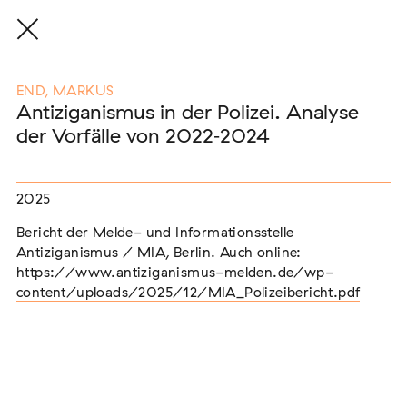
END, MARKUS
Antiziganismus in der Polizei. Analyse
der Vorfälle von 2022‑2024
Eine Auswahl der Publikationen
unserer Mitglieder
2025
Bericht der Melde- und Informationsstelle
END, MARKUS
(2026)
Antiziganismus / MIA, Berlin. Auch online:
Etablierte Mechanismen des medialen Antiziganismus: die
https://www.antiziganismus-melden.de/wp-
Berichterstattung zur sogenannten "Armutszuwanderung"
[In Vorbereitung]
content/uploads/2025/12/MIA_Polizeibericht.pdf
NEUBURGER, TOBIAS (HRSG.)
(2026)
Institutioneller Antiziganismus. Rassismus im Kontext von
EU-Migration [In Vorbereitung]