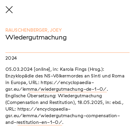
RAUSCHENBERGER, JOEY
Wiedergutmachung
Eine Auswahl der Publikationen
unserer Mitglieder
2024
05.03.2024 [online], in: Karola Fings (Hrsg.):
Enzyklopädie des NS-Völkermordes an Sinti und Roma
END, MARKUS
(2026)
in Europa,
URL: https://encyclopaedia-
Etablierte Mechanismen des medialen Antiziganismus: die
gsr.eu/lemma/wiedergutmachung-de-1-0/
.
Berichterstattung zur sogenannten "Armutszuwanderung"
Englische Übersetzung: Wiedergutmachung
[In Vorbereitung]
(Compensation and Restitution), 18.05.2025, in: ebd.,
URL:
https://encyclopaedia-
NEUBURGER, TOBIAS (HRSG.)
(2026)
gsr.eu/lemma/wiedergutmachung-compensation-
Institutioneller Antiziganismus. Rassismus im Kontext von
EU-Migration [In Vorbereitung]
and-restitution-en-1-0/
.