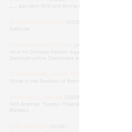
„... aus dem Sinti und Roma Milieu“ – Polizeiliche
KLEINMANN, SARAH
(2026)
Editorial
HOFMANN, NATASCHA
(2026)
How to Combat Racism Against Roma* in the Role 
Deconstructive Discourses and Methodological Res
SCHÖNFELDER, ANNA-SOPHIE
(2026)
What Is the Position of Roma in “Racial Capitalism
DRĂGHICIU, ANDRA
(2026)
Not Another “Gypsy-Themed” Movie? Traces of A
Blinders
END, MARKUS
(2026)