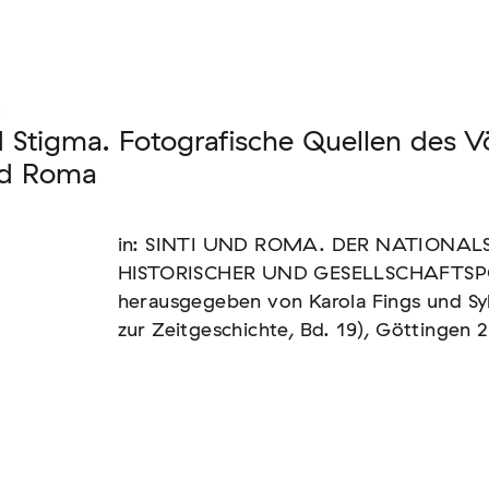
nen unserer Mitglieder
K
 Stigma. Fotografische Quellen des 
nd Roma
us: die Berichterstattung zur sogenannten
in: SINTI UND ROMA. DER NATIONAL
HISTORISCHER UND GESELLSCHAFTSPO
herausgegeben von Karola Fings und Sy
zur Zeitgeschichte, Bd. 19), Göttingen 
text von EU-Migration [In Vorbereitung]