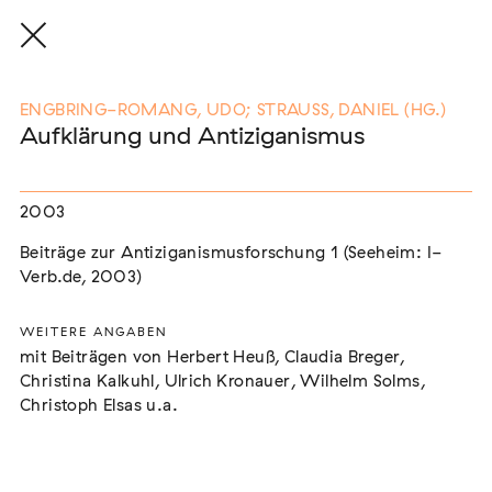
ENGBRING-ROMANG, UDO; STRAUSS, DANIEL (HG.)
Aufklärung und Antiziganismus
Eine Auswahl der Publikationen
unserer Mitglieder
2003
Beiträge zur Antiziganismusforschung 1 (Seeheim: I-
Verb.de, 2003)
END, MARKUS
(2026)
Etablierte Mechanismen des medialen Antiziganismus: die
Berichterstattung zur sogenannten "Armutszuwanderung"
WEITERE ANGABEN
[In Vorbereitung]
mit Beiträgen von Herbert Heuß, Claudia Breger,
Christina Kalkuhl, Ulrich Kronauer, Wilhelm Solms,
NEUBURGER, TOBIAS (HRSG.)
(2026)
Christoph Elsas u.a.
Institutioneller Antiziganismus. Rassismus im Kontext von
EU-Migration [In Vorbereitung]