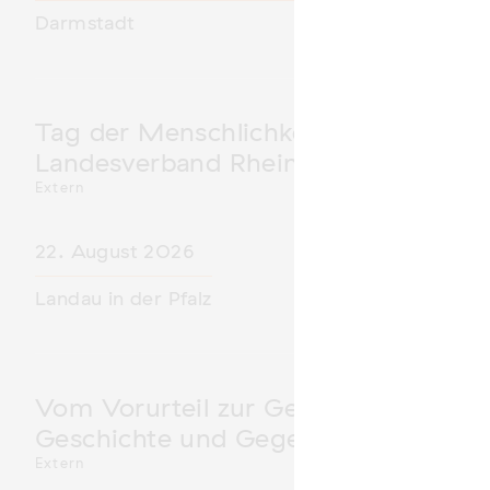
Darmstadt
Tag der Menschlichkeit Verband Deu
Landesverband Rheinland-Pfalz nimm
Extern
22. August 2026
Landau in der Pfalz
Vom Vorurteil zur Gewalt: Politische 
Geschichte und Gegenwart
Extern