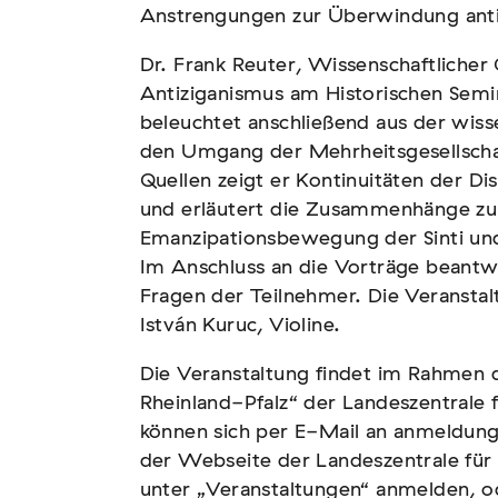
Anstrengungen zur Überwindung antiz
Dr. Frank Reuter, Wissenschaftlicher
Antiziganismus am Historischen Semin
beleuchtet anschließend aus der wiss
tscher Sinti und Roma,
den Umgang der Mehrheitsgesellscha
t teil
Quellen zeigt er Kontinuitäten der Di
und erläutert die Zusammenhänge zu
Emanzipationsbewegung der Sinti u
Im Anschluss an die Vorträge beantwo
Fragen der Teilnehmer. Die Veransta
István Kuruc, Violine.
Die Veranstaltung findet im Rahmen
Rheinland-Pfalz“ der Landeszentrale fü
und soziale Feindbilder in
können sich per E-Mail an anmeldung
der Webseite der Landeszentrale für 
unter „Veranstaltungen“ anmelden, o