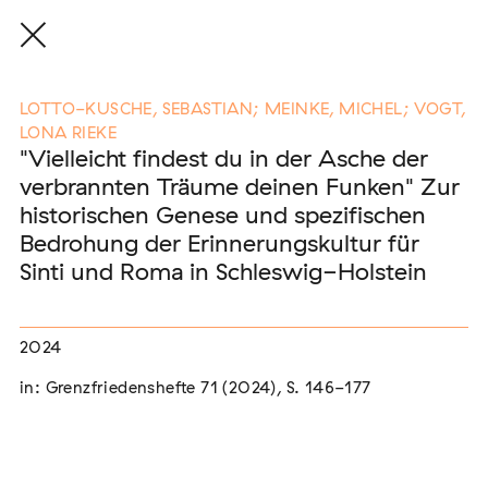
LOTTO-KUSCHE, SEBASTIAN; MEINKE, MICHEL; VOGT,
LONA RIEKE
"Vielleicht findest du in der Asche der
Eine Auswahl der Publikationen
verbrannten Träume deinen Funken" Zur
unserer Mitglieder
historischen Genese und spezifischen
Bedrohung der Erinnerungskultur für
Sinti und Roma in Schleswig-Holstein
END, MARKUS
(2026)
Etablierte Mechanismen des medialen Antiziganismus: die
Berichterstattung zur sogenannten "Armutszuwanderung"
2024
[In Vorbereitung]
in: Grenzfriedenshefte 71 (2024), S. 146-177
NEUBURGER, TOBIAS (HRSG.)
(2026)
Institutioneller Antiziganismus. Rassismus im Kontext von
EU-Migration [In Vorbereitung]