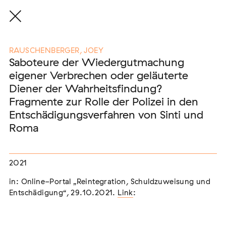
RAUSCHENBERGER, JOEY
Saboteure der Wiedergutmachung
eigener Verbrechen oder geläuterte
Eine Auswahl der Publikationen
Diener der Wahrheitsfindung?
unserer Mitglieder
Fragmente zur Rolle der Polizei in den
Entschädigungsverfahren von Sinti und
Roma
END, MARKUS
(2026)
Etablierte Mechanismen des medialen Antiziganismus: die
Berichterstattung zur sogenannten "Armutszuwanderung"
[In Vorbereitung]
2021
in: Online-Portal „Reintegration, Schuldzuweisung und
NEUBURGER, TOBIAS (HRSG.)
(2026)
Entschädigung“, 29.10.2021.
Link
:
Institutioneller Antiziganismus. Rassismus im Kontext von
EU-Migration [In Vorbereitung]