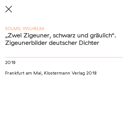
SOLMS, WILHELM
„Zwei Zigeuner, schwarz und gräulich“.
Zigeunerbilder deutscher Dichter
Eine Auswahl der Publikationen
unserer Mitglieder
2018
Frankfurt am Mai, Klostermann Verlag 2018
END, MARKUS
(2026)
Etablierte Mechanismen des medialen Antiziganismus: die
Berichterstattung zur sogenannten "Armutszuwanderung"
[In Vorbereitung]
NEUBURGER, TOBIAS (HRSG.)
(2026)
Institutioneller Antiziganismus. Rassismus im Kontext von
EU-Migration [In Vorbereitung]