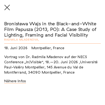
Bronisława Wajs in the Black-and-White
Film Papusza (2013, PO): A Case Study of
Lighting, Framing and Facial Visibility
RADMILA MLADENOVA
,
THE THREAD THAT HOLDS / DER FADEN,
DER HÄLT
18. Juni 2026
Montpellier, France
Extern
Vortrag von Dr. Radmila Mladenov auf der NECS
22. Juli 2026 - 04. Oktober 2026
Augsburg
Conference „In|Visible“, 18.–20. Juni 2026 ,Université
Paul-Valéry Montpellier, 145 Avenue du Val de
Montferrand, 34090 Montpellier, France
Nähere Infos
Der Weg der Sinti und Roma
Extern
02. August 2026 - 16. August 2026
Darmstadt