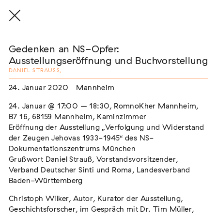
Gedenken an NS-Opfer:
Ausstellungseröffnung und Buchvorstellung
DANIEL STRAUSS
,
THE THREAD THAT HOLDS / DER FADEN,
24. Januar 2020
Mannheim
DER HÄLT
24. Januar @ 17:00
–
18:30,
RomnoKher Mannheim,
Extern
B7 16
,
68159
Mannheim, Kaminzimmer
22. Juli 2026 - 04. Oktober 2026
Augsburg
Eröffnung der Ausstellung „Verfolgung und Widerstand
der Zeugen Jehovas 1933-1945“ des NS-
Dokumentationszentrums München
Grußwort Daniel Strauß, Vorstandsvorsitzender,
Verband Deutscher Sinti und Roma, Landesverband
Der Weg der Sinti und Roma
Baden-Württemberg
Extern
Christoph Wilker, Autor, Kurator der Ausstellung,
02. August 2026 - 16. August 2026
Darmstadt
Geschichtsforscher, im Gespräch mit Dr. Tim Müller,