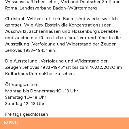
Wissenschaftlicher Leiter, Verband Deutscher Sinti und
Roma, Landesverband Baden-Württemberg
Christoph Wilker stellt sein Buch „Und wieder war ich
Tag der Menschlichkeit Verband Deutscher
gerettet. Wie Alex Ebstein die Konzentrationslager
Sinti und Roma, Landesverband Rheinland-
Auschwitz, Sachsenhausen und Flossenbürg überlebte
Pfalz nimmt teil
und zu einem erfüllten Leben fand“ vor und führt in die
Ausstellung „Verfolgung und Widerstand der Zeugen
Extern
Jehovas 1933-1945“ ein.
22. August 2026
Landau in der Pfalz
Die Ausstellung „Verfolgung und Widerstand der
Zeugen Jehovas 1933-1945“ ist bis zum 16.02.2020 im
Kulturhaus RomnoKher zu sehen.
Öffnungszeiten:
Vom Vorurteil zur Gewalt: Politische und
Montag bis Donnerstag 10-18 Uhr
soziale Feindbilder in Geschichte und
Samstag 10-18 Uhr
Gegenwart
Sonntag 12-18 Uhr
Extern
Freitags geschlossen
15. September 2026
Dortmund
MENU
Diese Buchvorstellung bildet den Auftakt einer neuen