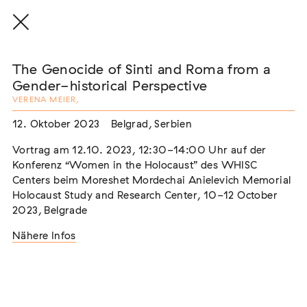
The Genocide of Sinti and Roma from a
Gender-historical Perspective
VERENA MEIER
,
THE THREAD THAT HOLDS / DER FADEN,
12. Oktober 2023
Belgrad, Serbien
DER HÄLT
Vortrag am 12.10. 2023, 12:30-14:00 Uhr auf der
Extern
Konferenz “Women in the Holocaust” des WHISC
22. Juli 2026 - 04. Oktober 2026
Augsburg
Centers beim Moreshet Mordechai Anielevich Memorial
Holocaust Study and Research Center, 10-12 October
2023, Belgrade
Nähere Infos
Der Weg der Sinti und Roma
Extern
02. August 2026 - 16. August 2026
Darmstadt