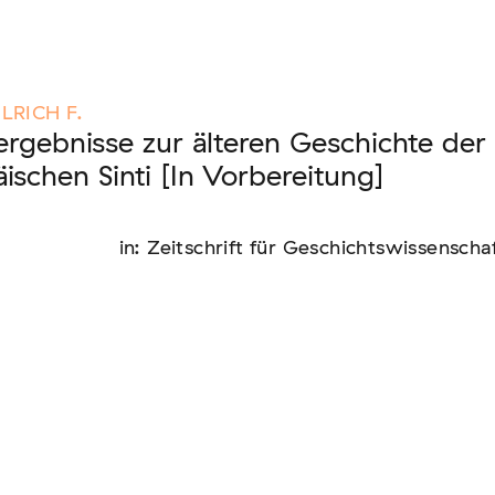
nen unserer Mitglieder
RICH F.
rgebnisse zur älteren Geschichte der
ischen Sinti [In Vorbereitung]
us: die Berichterstattung zur sogenannten
in: Zeitschrift für Geschichtswissenscha
text von EU-Migration [In Vorbereitung]