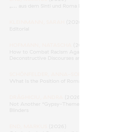
„... aus dem Sinti und Roma Milieu“ – Polizeiliche
KLEINMANN, SARAH
(2026)
Editorial
HOFMANN, NATASCHA
(2026)
How to Combat Racism Against Roma* in the Role 
Deconstructive Discourses and Methodological Res
SCHÖNFELDER, ANNA-SOPHIE
(2026)
What Is the Position of Roma in “Racial Capitalism
DRĂGHICIU, ANDRA
(2026)
Not Another “Gypsy-Themed” Movie? Traces of A
Blinders
END, MARKUS
(2026)