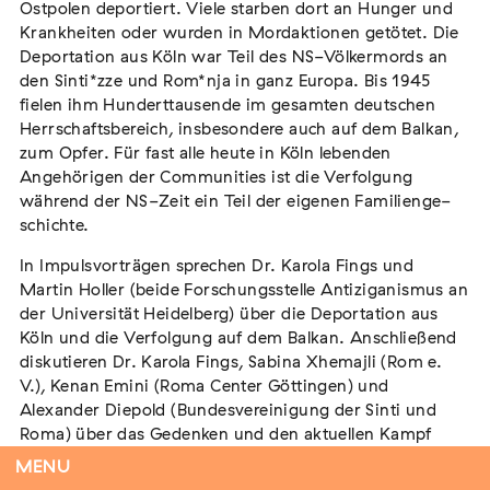
Ostpolen deportiert. Viele starben dort an Hunger und
Krank­heiten oder wurden in Mordaktionen getötet. Die
Deportation aus Köln war Teil des NS-Völkermords an
den Sinti*zze und Rom*nja in ganz Europa. Bis 1945
Flucht – Internierung – Deportation –
fielen ihm Hundert­tausende im gesamten deutschen
Vernichtung
Herrschaftsbereich, insbesondere auch auf dem Balkan,
Extern
zum Opfer. Für fast alle heute in Köln lebenden
Angehörigen der Communities ist die Verfolgung
07. August 2026
Darmstadt
während der NS-Zeit ein Teil der eigenen Familienge­
schichte.
In Impulsvorträgen sprechen Dr. Karola Fings und
Martin Holler (beide Forschungsstelle Antiziganismus an
Tag der Menschlichkeit Verband Deutscher
der Universität Heidel­berg) über die Deportation aus
Sinti und Roma, Landesverband Rheinland-
Köln und die Verfolgung auf dem Balkan. Anschließend
Pfalz nimmt teil
diskutieren Dr. Karola Fings, Sabina Xhemajli (Rom e.
Extern
V.), Kenan Emini (Roma Center Göttin­gen) und
Alexander Diepold (Bundes­vereinigung der Sinti und
22. August 2026
Landau in der Pfalz
Roma) über das Gedenken und den aktuellen Kampf
gegen Rassismus. Modera­tion: Çiler Firtina.
MENU
Musikalische Begleitung: »Duo Moldau« (Bonn).