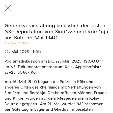
Gedenkveranstaltung anlässlich der ersten
NS-Deportation von Sinti*zze und Rom*nja
aus Köln im Mai 1940
KAROLA FINGS
,
THE THREAD THAT HOLDS / DER FADEN,
DER HÄLT
22. Mai 2025
Köln
Extern
Podiumsdiskussion am Do. 22. Mai. 2025, 19:00 Uhr
22. Juli 2026 - 04. Oktober 2026
Augsburg
im NS-Dokumentationszentrum Köln, Appellhofplatz
23-25, 50667 Köln
Am 16. Mai 1940 begann die Polizei in Köln und
anderen Orten des Rheinlands mit Verhaftungen von
Der Weg der Sinti und Roma
Sinti*zze und Rom*nja. Die betroffe­nen Männer, Frauen
Extern
und Kinder wurden auf dem Messegelände in Köln-
Deutz eingesperrt. Am 21. Mai wurden 938 Menschen
02. August 2026 - 16. August 2026
Darmstadt
per Güter­zug in Lager und Ghettos im besetz­ten