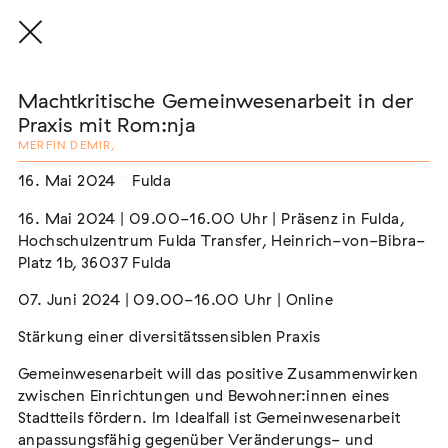
Machtkritische Gemeinwesenarbeit in der
Praxis mit Rom:nja
MERFIN DEMIR
,
THE THREAD THAT HOLDS / DER FADEN,
16. Mai 2024
Fulda
DER HÄLT
16. Mai 2024 | 09.00-16.00 Uhr | Präsenz in Fulda,
Extern
Hochschulzentrum Fulda Transfer, Heinrich-von-Bibra-
22. Juli 2026 - 04. Oktober 2026
Augsburg
Platz 1b, 36037 Fulda
07. Juni 2024 | 09.00-16.00 Uhr | Online
Stärkung einer diversitätssensiblen Praxis
Der Weg der Sinti und Roma
Gemeinwesenarbeit will das positive Zusammenwirken
Extern
zwischen Einrichtungen und Bewohner:innen eines
Stadtteils fördern. Im Idealfall ist Gemeinwesenarbeit
02. August 2026 - 16. August 2026
Darmstadt
anpassungsfähig gegenüber Veränderungs- und