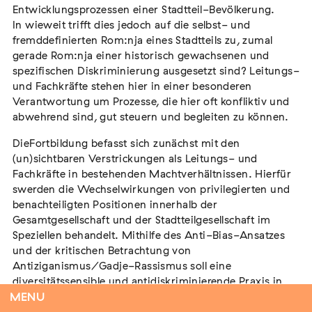
Entwicklungsprozessen einer Stadtteil-Bevölkerung.
In wieweit trifft dies jedoch auf die selbst- und
fremddefinierten Rom:nja eines Stadtteils zu, zumal
gerade Rom:nja einer historisch gewachsenen und
Tag der Menschlichkeit Verband Deutscher
spezifischen Diskriminierung ausgesetzt sind? Leitungs-
Sinti und Roma, Landesverband Rheinland-
und Fachkräfte stehen hier in einer besonderen
Pfalz nimmt teil
Verantwortung um Prozesse, die hier oft konfliktiv und
Extern
abwehrend sind, gut steuern und begleiten zu können.
22. August 2026
Landau in der Pfalz
DieFortbildung befasst sich zunächst mit den
(un)sichtbaren Verstrickungen als Leitungs- und
Fachkräfte in bestehenden Machtverhältnissen. Hierfür
swerden die Wechselwirkungen von privilegierten und
benachteiligten Positionen innerhalb der
Vom Vorurteil zur Gewalt: Politische und
Gesamtgesellschaft und der Stadtteilgesellschaft im
soziale Feindbilder in Geschichte und
Speziellen behandelt. Mithilfe des Anti-Bias-Ansatzes
Gegenwart
und der kritischen Betrachtung von
Extern
Antiziganismus/Gadje-Rassismus soll eine
diversitätssensible und antidiskriminierende Praxis in
15. September 2026
Dortmund
der Gemeinwesenarbeit gestärkt werden.
MENU