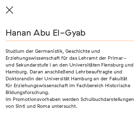
Hanan Abu El-Gyab
Hanan Abu El-Gyab
Vorstand
Studium der Germanistik, Geschichte und
Studium der Germanistik, Geschichte und
Erziehungswissenschaft für das Lehramt der Primar-
Erziehungswissenschaft für das Lehramt der Primar-
und Sekundarstufe I an den Universitäten Flensburg und
und Sekundarstufe I an den Universitäten Flensburg und
Dr. Markus End
Hamburg. Daran anschließend Lehrbeauftragte und
Hamburg. Daran anschließend Lehrbeauftragte und
Vorsitzender
Doktorandin der Universität Hamburg an der Fakultät
Doktorandin der Universität Hamburg an der Fakultät
für Erziehungswissenschaft im Fachbereich Historische
für Erziehungswissenschaft im Fachbereich Historische
Nadine Küßner
Bildungsforschung.
Bildungsforschung.
stellvertretende Vorsitzende
Im Promotionsvorhaben werden Schulbuchdarstellungen
Im Promotionsvorhaben werden Schulbuchdarstellungen
Dr. Karola Fings
von Sinti und Roma untersucht.
von Sinti und Roma untersucht.
Schatzmeisterin
Daniela Gress
Schriftführerin