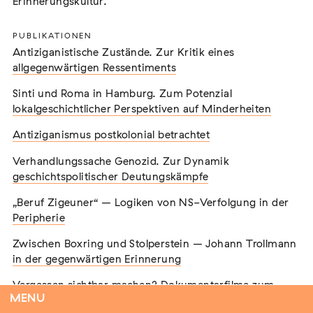
Erinnerungskultur.
Erinnerungskultur.
Tobias von Borcke
Beisitzer
PUBLIKATIONEN
PUBLIKATIONEN
Magdalena Freckmann
Antiziganistische Zustände. Zur Kritik eines
Antiziganistische Zustände. Zur Kritik eines
Beisitzerin
allgegenwärtigen Ressentiments
allgegenwärtigen Ressentiments
Sinti und Roma in Hamburg. Zum Potenzial
Sinti und Roma in Hamburg. Zum Potenzial
lokalgeschichtlicher Perspektiven auf Minderheiten
lokalgeschichtlicher Perspektiven auf Minderheiten
Mitglieder
Antiziganismus postkolonial betrachtet
Antiziganismus postkolonial betrachtet
Verhandlungssache Genozid. Zur Dynamik
Verhandlungssache Genozid. Zur Dynamik
Hanan Abu El-Gyab
geschichtspolitischer Deutungskämpfe
geschichtspolitischer Deutungskämpfe
Francesco Arman
„Beruf Zigeuner“ – Logiken von NS-Verfolgung in der
„Beruf Zigeuner“ – Logiken von NS-Verfolgung in der
Peripherie
Peripherie
Prof. Dr. Wolfgang Aschauer
Zwischen Boxring und Stolperstein – Johann Trollmann
Zwischen Boxring und Stolperstein – Johann Trollmann
Dr. Peter Bell
in der gegenwärtigen Erinnerung
in der gegenwärtigen Erinnerung
Nico Bobka
Vergessen sichtbar machen? Dokumentarfilme zum
Vergessen sichtbar machen? Dokumentarfilme zum
Dr. Pavel Brunssen
MENU
Genozid an Roma und Sinti
Genozid an Roma und Sinti