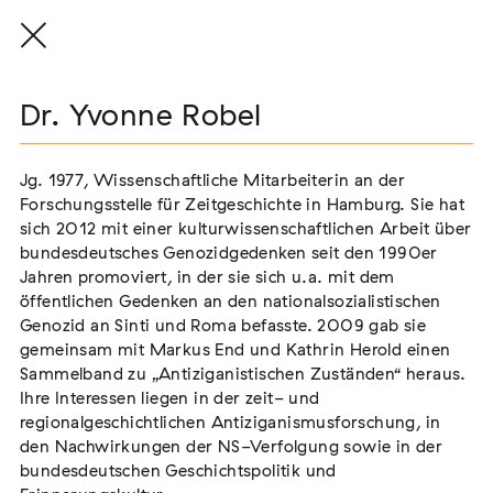
Dr. Yvonne Robel
Dr. Yvonne Robel
Vorstand
Jg. 1977, Wissenschaftliche Mitarbeiterin an der
Jg. 1977, Wissenschaftliche Mitarbeiterin an der
Forschungsstelle für Zeitgeschichte in Hamburg. Sie hat
Forschungsstelle für Zeitgeschichte in Hamburg. Sie hat
sich 2012 mit einer kulturwissenschaftlichen Arbeit über
sich 2012 mit einer kulturwissenschaftlichen Arbeit über
Dr. Markus End
bundesdeutsches Genozidgedenken seit den 1990er
bundesdeutsches Genozidgedenken seit den 1990er
Vorsitzender
Jahren promoviert, in der sie sich u.a. mit dem
Jahren promoviert, in der sie sich u.a. mit dem
öffentlichen Gedenken an den nationalsozialistischen
öffentlichen Gedenken an den nationalsozialistischen
Nadine Küßner
Genozid an Sinti und Roma befasste. 2009 gab sie
Genozid an Sinti und Roma befasste. 2009 gab sie
stellvertretende Vorsitzende
gemeinsam mit Markus End und Kathrin Herold einen
gemeinsam mit Markus End und Kathrin Herold einen
Dr. Karola Fings
Sammelband zu „Antiziganistischen Zuständen“ heraus.
Sammelband zu „Antiziganistischen Zuständen“ heraus.
Schatzmeisterin
Ihre Interessen liegen in der zeit- und
Ihre Interessen liegen in der zeit- und
regionalgeschichtlichen Antiziganismusforschung, in
regionalgeschichtlichen Antiziganismusforschung, in
Daniela Gress
den Nachwirkungen der NS-Verfolgung sowie in der
den Nachwirkungen der NS-Verfolgung sowie in der
Schriftführerin
bundesdeutschen Geschichtspolitik und
bundesdeutschen Geschichtspolitik und