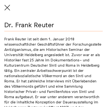
Dr. Frank Reuter
Dr. Frank Reuter
Vorstand
Frank Reuter ist seit dem 1. Januar 2018
Frank Reuter ist seit dem 1. Januar 2018
wissenschaftlicher Geschäftsführer der Forschungsstelle
wissenschaftlicher Geschäftsführer der Forschungsstelle
Antiziganismus, die am Historischen Seminar der
Antiziganismus, die am Historischen Seminar der
Dr. Markus End
Universität Heidelberg angesiedelt ist. Zuvor war er als
Universität Heidelberg angesiedelt ist. Zuvor war er als
Vorsitzender
Historiker fast 25 Jahre im Dokumentations- und
Historiker fast 25 Jahre im Dokumentations- und
Kulturzentrum Deutscher Sinti und Roma in Heidelberg
Kulturzentrum Deutscher Sinti und Roma in Heidelberg
Nadine Küßner
tätig. Ein zentraler Arbeitsschwerpunkt ist der
tätig. Ein zentraler Arbeitsschwerpunkt ist der
stellvertretende Vorsitzende
nationalsozialistische Völkermord an den Sinti und
nationalsozialistische Völkermord an den Sinti und
Dr. Karola Fings
Roma. Er hat zahlreiche Interviews mit Überlebenden
Roma. Er hat zahlreiche Interviews mit Überlebenden
Schatzmeisterin
des Völkermords geführt und eine Sammlung
des Völkermords geführt und eine Sammlung
historischer Privat- und Familienfotos von Sinti und
historischer Privat- und Familienfotos von Sinti und
Daniela Gress
Roma aufgebaut. Er war unter anderem verantwortlich
Roma aufgebaut. Er war unter anderem verantwortlich
Schriftführerin
für die inhaltliche Konzeption der Dauerausstellung im
für die inhaltliche Konzeption der Dauerausstellung im