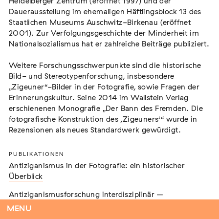
Heidelberger Zentrum (eröffnet 1997) und der
Heidelberger Zentrum (eröffnet 1997) und der
Tobias von Borcke
Dauerausstellung im ehemaligen Häftlingsblock 13 des
Dauerausstellung im ehemaligen Häftlingsblock 13 des
Beisitzer
Staatlichen Museums Auschwitz-Birkenau (eröffnet
Staatlichen Museums Auschwitz-Birkenau (eröffnet
Magdalena Freckmann
2001). Zur Verfolgungsgeschichte der Minderheit im
2001). Zur Verfolgungsgeschichte der Minderheit im
Beisitzerin
Nationalsozialismus hat er zahlreiche Beiträge publiziert.
Nationalsozialismus hat er zahlreiche Beiträge publiziert.
Weitere Forschungsschwerpunkte sind die historische
Weitere Forschungsschwerpunkte sind die historische
Bild- und Stereotypenforschung, insbesondere
Bild- und Stereotypenforschung, insbesondere
„Zigeuner“-Bilder in der Fotografie, sowie Fragen der
„Zigeuner“-Bilder in der Fotografie, sowie Fragen der
Mitglieder
Erinnerungskultur. Seine 2014 im Wallstein Verlag
Erinnerungskultur. Seine 2014 im Wallstein Verlag
erschienenen Monografie „Der Bann des Fremden. Die
erschienenen Monografie „Der Bann des Fremden. Die
Hanan Abu El-Gyab
fotografische Konstruktion des ,Zigeuners‘“ wurde in
fotografische Konstruktion des ,Zigeuners‘“ wurde in
Rezensionen als neues Standardwerk gewürdigt.
Rezensionen als neues Standardwerk gewürdigt.
Francesco Arman
Prof. Dr. Wolfgang Aschauer
PUBLIKATIONEN
PUBLIKATIONEN
Antiziganismus in der Fotografie: ein historischer
Antiziganismus in der Fotografie: ein historischer
Dr. Peter Bell
Überblick
Überblick
Nico Bobka
Antiziganismusforschung interdisziplinär –
Antiziganismusforschung interdisziplinär –
Schriftenreihe der Forschungsstelle Antiziganismus
Schriftenreihe der Forschungsstelle Antiziganismus
Dr. Pavel Brunssen
MENU