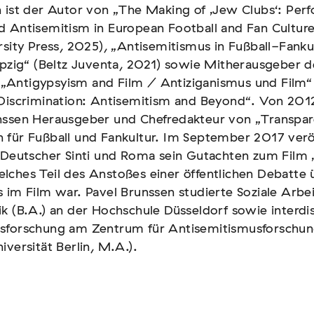
 ist der Autor von „The Making of ‚Jew Clubs‘: Per
 ist der Autor von „The Making of ‚Jew Clubs‘: Per
d Antisemitism in European Football and Fan Cultur
d Antisemitism in European Football and Fan Cultur
rsity Press, 2025), „Antisemitismus in Fußball-Fanku
rsity Press, 2025), „Antisemitismus in Fußball-Fanku
ipzig“ (Beltz Juventa, 2021) sowie Mitherausgeber d
ipzig“ (Beltz Juventa, 2021) sowie Mitherausgeber d
Antigypsyism and Film / Antiziganismus und Film“
Antigypsyism and Film / Antiziganismus und Film“
 Discrimination: Antisemitism and Beyond“. Von 201
 Discrimination: Antisemitism and Beyond“. Von 201
nssen Herausgeber und Chefredakteur von „Transpar
nssen Herausgeber und Chefredakteur von „Transpar
für Fußball und Fankultur. Im September 2017 veröf
für Fußball und Fankultur. Im September 2017 veröf
 Deutscher Sinti und Roma sein Gutachten zum Film 
 Deutscher Sinti und Roma sein Gutachten zum Film 
ches Teil des Anstoßes einer öffentlichen Debatte 
ches Teil des Anstoßes einer öffentlichen Debatte 
 im Film war. Pavel Brunssen studierte Soziale Arbe
 im Film war. Pavel Brunssen studierte Soziale Arbe
k (B.A.) an der Hochschule Düsseldorf sowie interdis
k (B.A.) an der Hochschule Düsseldorf sowie interdis
sforschung am Zentrum für Antisemitismusforschu
sforschung am Zentrum für Antisemitismusforschu
iversität Berlin, M.A.).
iversität Berlin, M.A.).