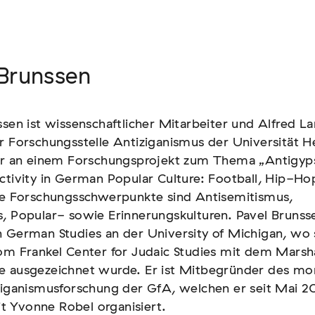
 Brunssen
 Brunssen
ssen ist wissenschaftlicher Mitarbeiter und Alfred L
ssen ist wissenschaftlicher Mitarbeiter und Alfred L
r Forschungsstelle Antiziganismus der Universität H
r Forschungsstelle Antiziganismus der Universität H
 er an einem Forschungsprojekt zum Thema „Antigyp
 er an einem Forschungsprojekt zum Thema „Antigyp
ctivity in German Popular Culture: Football, Hip-Ho
ctivity in German Popular Culture: Football, Hip-Ho
ine Forschungsschwerpunkte sind Antisemitismus,
ine Forschungsschwerpunkte sind Antisemitismus,
, Popular- sowie Erinnerungskulturen. Pavel Brunss
, Popular- sowie Erinnerungskulturen. Pavel Brunss
 German Studies an der University of Michigan, wo 
 German Studies an der University of Michigan, wo 
om Frankel Center for Judaic Studies mit dem Marsha
om Frankel Center for Judaic Studies mit dem Marsha
e ausgezeichnet wurde. Er ist Mitbegründer des mo
e ausgezeichnet wurde. Er ist Mitbegründer des mo
ziganismusforschung der GfA, welchen er seit Mai 2
ziganismusforschung der GfA, welchen er seit Mai 2
 Yvonne Robel organisiert.
 Yvonne Robel organisiert.