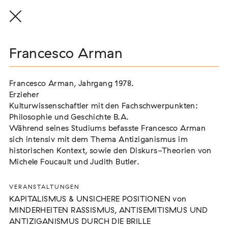
Francesco Arman
Francesco Arman
Vorstand
Francesco Arman, Jahrgang 1978.
Francesco Arman, Jahrgang 1978.
Erzieher
Erzieher
Kulturwissenschaftler mit den Fachschwerpunkten:
Kulturwissenschaftler mit den Fachschwerpunkten:
Dr. Markus End
Philosophie und Geschichte B.A.
Philosophie und Geschichte B.A.
Vorsitzender
Während seines Studiums befasste Francesco Arman
Während seines Studiums befasste Francesco Arman
sich intensiv mit dem Thema Antiziganismus im
sich intensiv mit dem Thema Antiziganismus im
Nadine Küßner
historischen Kontext, sowie den Diskurs-Theorien von
historischen Kontext, sowie den Diskurs-Theorien von
stellvertretende Vorsitzende
Michele Foucault und Judith Butler.
Michele Foucault und Judith Butler.
Dr. Karola Fings
Schatzmeisterin
VERANSTALTUNGEN
VERANSTALTUNGEN
KAPITALISMUS & UNSICHERE POSITIONEN von
KAPITALISMUS & UNSICHERE POSITIONEN von
Daniela Gress
MINDERHEITEN RASSISMUS, ANTISEMITISMUS UND
MINDERHEITEN RASSISMUS, ANTISEMITISMUS UND
Schriftführerin
ANTIZIGANISMUS DURCH DIE BRILLE
ANTIZIGANISMUS DURCH DIE BRILLE