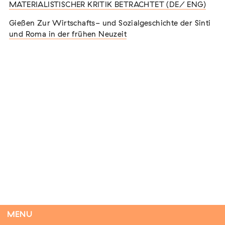
Tobias von Borcke
MATERIALISTISCHER KRITIK BETRACHTET (DE/ ENG)
MATERIALISTISCHER KRITIK BETRACHTET (DE/ ENG)
Beisitzer
Gießen Zur Wirtschafts- und Sozialgeschichte der Sinti
Gießen Zur Wirtschafts- und Sozialgeschichte der Sinti
Magdalena Freckmann
und Roma in der frühen Neuzeit
und Roma in der frühen Neuzeit
Beisitzerin
Mitglieder
Hanan Abu El-Gyab
Francesco Arman
Prof. Dr. Wolfgang Aschauer
Dr. Peter Bell
Nico Bobka
Dr. Pavel Brunssen
MENU