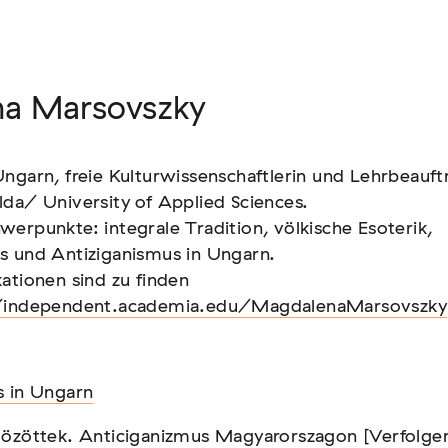
a Marsovszky
a Marsovszky
ngarn, freie Kulturwissenschaftlerin und Lehrbeauft
ngarn, freie Kulturwissenschaftlerin und Lehrbeauft
da/ University of Applied Sciences.
da/ University of Applied Sciences.
erpunkte: integrale Tradition, völkische Esoterik,
erpunkte: integrale Tradition, völkische Esoterik,
s und Antiziganismus in Ungarn.
s und Antiziganismus in Ungarn.
ationen sind zu finden
ationen sind zu finden
/independent.academia.edu/MagdalenaMarsovszky
/independent.academia.edu/MagdalenaMarsovszky
N
N
s in Ungarn
s in Ungarn
dözöttek. Anticiganizmus Magyarorszagon [Verfolge
dözöttek. Anticiganizmus Magyarorszagon [Verfolge