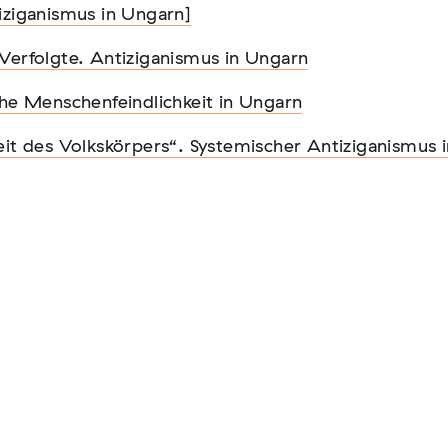
iziganismus in Ungarn]
iziganismus in Ungarn]
Verfolgte. Antiziganismus in Ungarn
Verfolgte. Antiziganismus in Ungarn
che Menschenfeindlichkeit in Ungarn
che Menschenfeindlichkeit in Ungarn
eit des Volkskörpers“. Systemischer Antiziganismus 
eit des Volkskörpers“. Systemischer Antiziganismus 