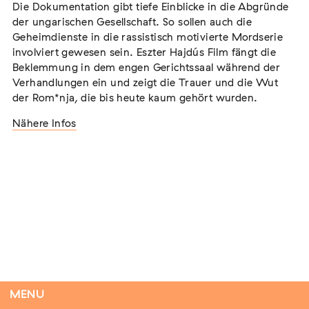
Die Dokumentation gibt tiefe Einblicke in die Abgründe
der ungarischen Gesellschaft. So sollen auch die
Geheimdienste in die rassistisch motivierte Mordserie
involviert gewesen sein. Eszter Hajdús Film fängt die
Tag der Menschlichkeit Verband Deutscher
Beklemmung in dem engen Gerichtssaal während der
Sinti und Roma, Landesverband Rheinland-
Verhandlungen ein und zeigt die Trauer und die Wut
Pfalz nimmt teil
der Rom*nja, die bis heute kaum gehört wurden.
Extern
Nähere Infos
22. August 2026
Landau in der Pfalz
Vom Vorurteil zur Gewalt: Politische und
soziale Feindbilder in Geschichte und
Gegenwart
Extern
15. September 2026
Dortmund
MENU