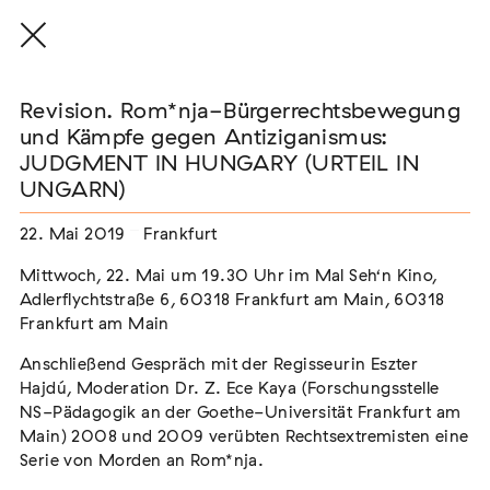
Revision. Rom*nja-Bürgerrechtsbewegung
und Kämpfe gegen Antiziganismus:
JUDGMENT IN HUNGARY (URTEIL IN
UNGARN)
THE THREAD THAT HOLDS / DER FADEN,
DER HÄLT
22. Mai 2019
Frankfurt
Extern
Mittwoch, 22. Mai um 19.30 Uhr im Mal Seh‘n Kino,
22. Juli 2026 - 04. Oktober 2026
Augsburg
Adlerflychtstraße 6, 60318 Frankfurt am Main, 60318
Frankfurt am Main
Anschließend Gespräch mit der Regisseurin Eszter
Hajdú, Moderation Dr. Z. Ece Kaya (Forschungsstelle
Der Weg der Sinti und Roma
NS-Pädagogik an der Goethe-Universität Frankfurt am
Extern
Main) 2008 und 2009 verübten Rechtsextremisten eine
Serie von Morden an Rom*nja.
02. August 2026 - 16. August 2026
Darmstadt