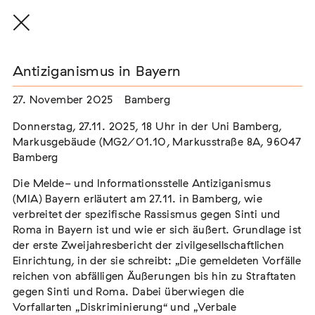
Antiziganismus in Bayern
27. November 2025
Bamberg
THE THREAD THAT HOLDS / DER FADEN,
Donnerstag, 27.11. 2025, 18 Uhr in der Uni Bamberg,
DER HÄLT
Markusgebäude (MG2/01.10, Markusstraße 8A, 96047
Extern
Bamberg
22. Juli 2026 - 04. Oktober 2026
Augsburg
Die Melde- und Informationsstelle Antiziganismus
(MIA) Bayern erläutert am 27.11. in Bamberg, wie
verbreitet der spezifische Rassismus gegen Sinti und
Roma in Bayern ist und wie er sich äußert. Grundlage ist
der erste Zweijahresbericht der zivilgesellschaftlichen
Der Weg der Sinti und Roma
Einrichtung, in der sie schreibt: „Die gemeldeten Vorfälle
Extern
reichen von abfälligen Äußerungen bis hin zu Straftaten
gegen Sinti und Roma. Dabei überwiegen die
02. August 2026 - 16. August 2026
Darmstadt
Vorfallarten „Diskriminierung“ und „Verbale