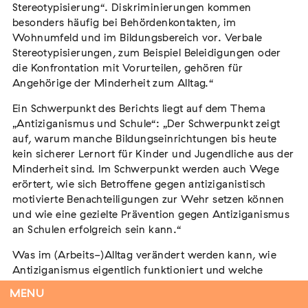
Stereotypisierung“. Diskriminierungen kommen
besonders häufig bei Behördenkontakten, im
Wohnumfeld und im Bildungsbereich vor. Verbale
Stereotypisierungen, zum Beispiel Beleidigungen oder
Tag der Menschlichkeit Verband Deutscher
die Konfrontation mit Vorurteilen, gehören für
Sinti und Roma, Landesverband Rheinland-
Angehörige der Minderheit zum Alltag.“
Pfalz nimmt teil
Extern
Ein Schwerpunkt des Berichts liegt auf dem Thema
„Antiziganismus und Schule“: „Der Schwerpunkt zeigt
22. August 2026
Landau in der Pfalz
auf, warum manche Bildungseinrichtungen bis heute
kein sicherer Lernort für Kinder und Jugendliche aus der
Minderheit sind. Im Schwerpunkt werden auch Wege
erörtert, wie sich Betroffene gegen antiziganistisch
motivierte Benachteiligungen zur Wehr setzen können
Vom Vorurteil zur Gewalt: Politische und
und wie eine gezielte Prävention gegen Antiziganismus
soziale Feindbilder in Geschichte und
an Schulen erfolgreich sein kann.“
Gegenwart
Extern
Was im (Arbeits-)Alltag verändert werden kann, wie
Antiziganismus eigentlich funktioniert und welche
15. September 2026
Dortmund
Versuche zur Bekämpfung unternommen werden
MENU
können, wird an diesem Abend erörtert.