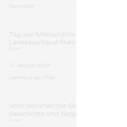
Darmstadt
Tag der Menschlichkeit Verband Deu
Landesverband Rheinland-Pfalz nimm
Extern
22. August 2026
Landau in der Pfalz
Vom Vorurteil zur Gewalt: Politische 
Geschichte und Gegenwart
Extern