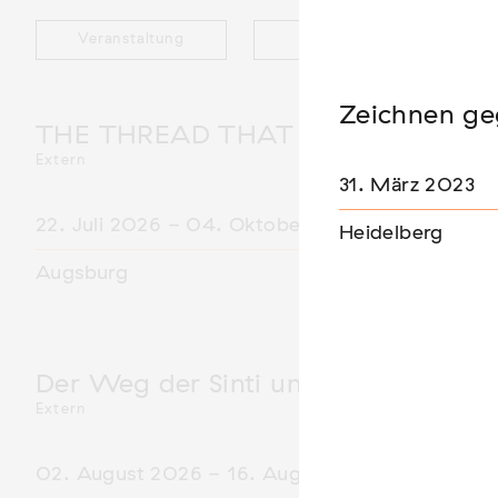
Veranstaltung
Ausstellung
Zeichnen ge
THE THREAD THAT HOLDS / DER 
Extern
31. März 2023
22. Juli 2026 - 04. Oktober 2026
Heidelberg
Augsburg
Der Weg der Sinti und Roma
Extern
02. August 2026 - 16. August 2026