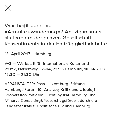
Was heißt denn hier
»Armutszuwanderung«? Antiziganismus
als Problem der ganzen Gesellschaft –
Ressentiments in der Freizügigkeitsdebatte
THE THREAD THAT HOLDS / DER FADEN,
DER HÄLT
18. April 2017
Hamburg
Extern
W3 – Werkstatt für internationale Kultur und
22. Juli 2026 - 04. Oktober 2026
Augsburg
Politik, Nernstweg 32-34, 22765 Hamburg, 18.04.2017,
19:30 – 21:30 Uhr
VERANSTALTER: Rosa-Luxemburg-Stiftung
Hamburg/Forum für Analyse, Kritik und Utopie, in
Der Weg der Sinti und Roma
Kooperation mit dem Flüchtlingsrat Hamburg und
Extern
Minerva Consulting&Research, gefördert durch die
Landeszentrale für politische Bildung Hamburg
02. August 2026 - 16. August 2026
Darmstadt