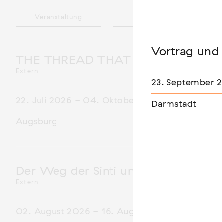
Veranstaltung
Ausstellung
Vortrag und 
THE THREAD THAT HOLDS / DER 
Extern
23. September 
22. Juli 2026 - 04. Oktober 2026
Darmstadt
Augsburg
Der Weg der Sinti und Roma
Extern
02. August 2026 - 16. August 2026