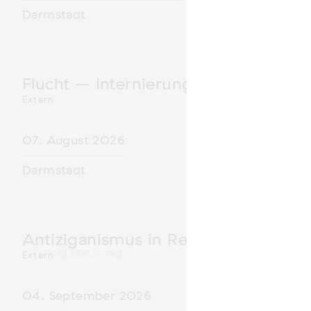
Darmstadt
Flucht – Internierung – Deportatio
Extern
07. August 2026
Darmstadt
Antiziganismus in Relation zu Rass
Extern
MARKUS END
04. September 2026