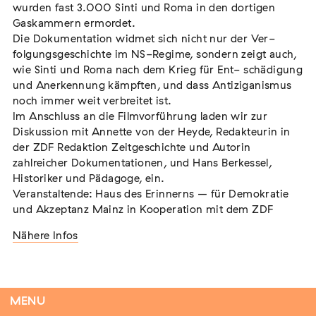
wurden fast 3.000 Sinti und Roma in den dortigen
Gaskammern ermordet.
Die Dokumentation widmet sich nicht nur der Ver-
folgungsgeschichte im NS-Regime, sondern zeigt auch,
Tag der Menschlichkeit Verband Deutscher
wie Sinti und Roma nach dem Krieg für Ent- schädigung
Sinti und Roma, Landesverband Rheinland-
und Anerkennung kämpften, und dass Antiziganismus
Pfalz nimmt teil
noch immer weit verbreitet ist.
Extern
Im Anschluss an die Filmvorführung laden wir zur
Diskussion mit Annette von der Heyde, Redakteurin in
22. August 2026
Landau in der Pfalz
der ZDF Redaktion Zeitgeschichte und Autorin
zahlreicher Dokumentationen, und Hans Berkessel,
Historiker und Pädagoge, ein.
Veranstaltende: Haus des Erinnerns – für Demokratie
und Akzeptanz Mainz in Kooperation mit dem ZDF
Vom Vorurteil zur Gewalt: Politische und
soziale Feindbilder in Geschichte und
Nähere Infos
Gegenwart
Extern
15. September 2026
Dortmund
MENU