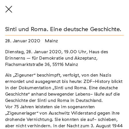
Sinti und Roma. Eine deutsche Geschichte.
28. Januar 2020
Mainz
THE THREAD THAT HOLDS / DER FADEN,
Dienstag, 28. Januar 2020, 19.00 Uhr, Haus des
DER HÄLT
Erinnerns – für Demokratie und Akzeptanz,
Extern
Flachsmarktstraße 36, 55116 Mainz
22. Juli 2026 - 04. Oktober 2026
Augsburg
Als „Zigeuner“ beschimpft, verfolgt, von den Nazis
ermordet und ausgegrenzt bis heute: ZDF-History blickt
in der Dokumentation „Sinti und Roma. Eine deutsche
Geschichte“ anhand bewegender Lebens- läufe auf die
Geschichte der Sinti und Roma in Deutschland.
Der Weg der Sinti und Roma
Vor 75 Jahren leisteten sie im sogenannten
Extern
„Zigeunerlager“ von Auschwitz Widerstand gegen ihre
drohende Vernichtung. Sie konnten sie auf- schieben,
02. August 2026 - 16. August 2026
Darmstadt
aber nicht verhindern. In der Nacht zum 3. August 1944