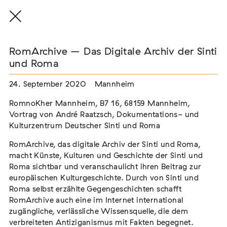
RomArchive – Das Digitale Archiv der Sinti
und Roma
24. September 2020
Mannheim
THE THREAD THAT HOLDS / DER FADEN,
DER HÄLT
RomnoKher Mannheim,
B7 16,
68159
Mannheim,
Extern
Vortrag von André Raatzsch, Dokumentations- und
Kulturzentrum Deutscher Sinti und Roma
22. Juli 2026 - 04. Oktober 2026
Augsburg
RomArchive, das digitale Archiv der Sinti und Roma,
macht Künste, Kulturen und Geschichte der Sinti und
Roma sichtbar und veranschaulicht ihren Beitrag zur
europäischen Kulturgeschichte. Durch von Sinti und
Der Weg der Sinti und Roma
Roma selbst erzählte Gegengeschichten schafft
Extern
RomArchive auch eine im Internet international
zugängliche, verlässliche Wissensquelle, die dem
02. August 2026 - 16. August 2026
Darmstadt
verbreiteten Antiziganismus mit Fakten begegnet.