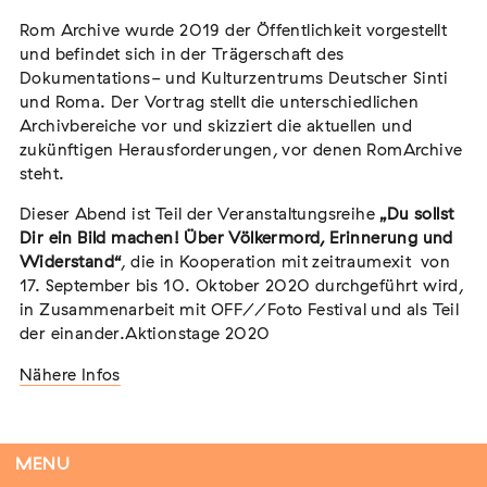
Rom Archive wurde 2019 der Öffentlichkeit vorgestellt
und befindet sich in der Trägerschaft des
Dokumentations- und Kulturzentrums Deutscher Sinti
Tag der Menschlichkeit Verband Deutscher
und Roma. Der Vortrag stellt die unterschiedlichen
Sinti und Roma, Landesverband Rheinland-
Archivbereiche vor und skizziert die aktuellen und
Pfalz nimmt teil
zukünftigen Herausforderungen, vor denen RomArchive
Extern
steht.
22. August 2026
Landau in der Pfalz
Dieser Abend ist Teil der Veranstaltungsreihe
„Du sollst
Dir ein Bild machen! Über Völkermord, Erinnerung und
Widerstand“
, die in Kooperation mit zeitraumexit von
17. September bis 10. Oktober 2020 durchgeführt wird,
in Zusammenarbeit mit OFF//Foto Festival und als Teil
Vom Vorurteil zur Gewalt: Politische und
der einander.Aktionstage 2020
soziale Feindbilder in Geschichte und
Nähere Infos
Gegenwart
Extern
15. September 2026
Dortmund
MENU