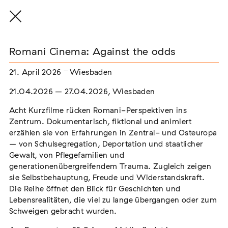
Romani Cinema: Against the odds
21. April 2026
Wiesbaden
THE THREAD THAT HOLDS / DER FADEN,
21.04.2026 – 27.04.2026, Wiesbaden
DER HÄLT
Acht Kurzfilme rücken Romani-Perspektiven ins
Extern
Zentrum. Dokumentarisch, fiktional und animiert
22. Juli 2026 - 04. Oktober 2026
Augsburg
erzählen sie von Erfahrungen in Zentral- und Osteuropa
– von Schulsegregation, Deportation und staatlicher
Gewalt, von Pflegefamilien und
generationenübergreifendem Trauma. Zugleich zeigen
sie Selbstbehauptung, Freude und Widerstandskraft.
Der Weg der Sinti und Roma
Die Reihe öffnet den Blick für Geschichten und
Extern
Lebensrealitäten, die viel zu lange übergangen oder zum
Schweigen gebracht wurden.
02. August 2026 - 16. August 2026
Darmstadt