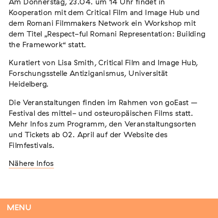
Am Donnerstag, 23.04. um 14 Uhr findet in
Kooperation mit dem Critical Film and Image Hub und
dem Romani Filmmakers Network ein Workshop mit
dem Titel „Respect-ful Romani Representation: Building
Tag der Menschlichkeit Verband Deutscher
the Framework“ statt.
Sinti und Roma, Landesverband Rheinland-
Kuratiert von Lisa Smith, Critical Film and Image Hub,
Pfalz nimmt teil
Forschungsstelle Antiziganismus, Universität
Extern
Heidelberg.
22. August 2026
Landau in der Pfalz
Die Veranstaltungen finden im Rahmen von goEast –
Festival des mittel- und osteuropäischen Films statt.
Mehr Infos zum Programm, den Veranstaltungsorten
und Tickets ab 02. April
auf der Website des
Vom Vorurteil zur Gewalt: Politische und
Filmfestivals.
soziale Feindbilder in Geschichte und
Nähere Infos
Gegenwart
Extern
15. September 2026
Dortmund
MENU