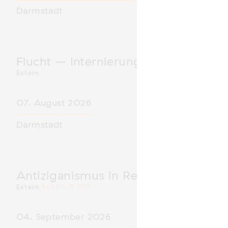
Darmstadt
Flucht – Internierung – Deportatio
Extern
07. August 2026
Darmstadt
Antiziganismus in Relation zu Rass
Extern
MARKUS END
04. September 2026