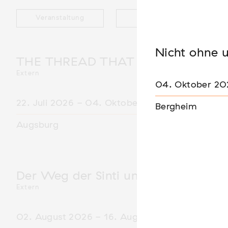
Veranstaltung
Ausstellung
Nicht ohne 
THE THREAD THAT HOLDS / DER 
Extern
04. Oktober 20
22. Juli 2026 - 04. Oktober 2026
Bergheim
Augsburg
Der Weg der Sinti und Roma
Extern
02. August 2026 - 16. August 2026